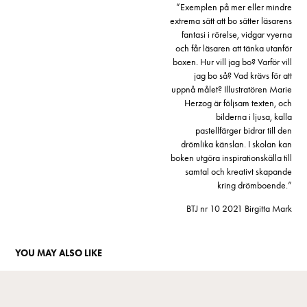
”Exemplen på mer eller mindre
extrema sätt att bo sätter läsarens
fantasi i rörelse, vidgar vyerna
och får läsaren att tänka utanför
boxen. Hur vill jag bo? Varför vill
jag bo så? Vad krävs för att
uppnå målet? Illustratören Marie
Herzog är följsam texten, och
bilderna i ljusa, kalla
pastellfärger bidrar till den
drömlika känslan. I skolan kan
boken utgöra inspirationskälla till
samtal och kreativt skapande
kring drömboende.”
BTJ nr 10 2021 Birgitta Mark
YOU MAY ALSO LIKE